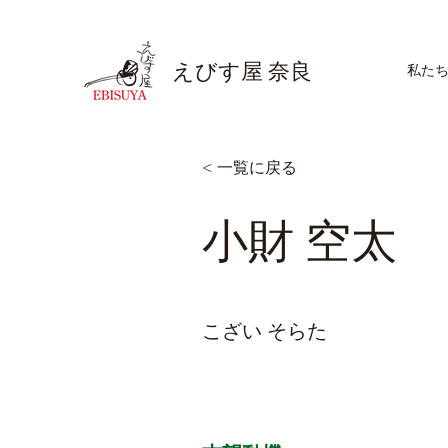
えびす屋 奈良
私た
< 一覧に戻る
小財 空太
こざい そらた