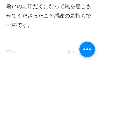
暑いのに汗だくになって風を感じさ
せてくださったこと感謝の気持ちで
一杯です。
前へ
次へ
nara@ebisuya.com
0742-22-9123
〒630-8301 ​奈良県奈良市高畑町714番地
©2023 by えびす屋 奈良